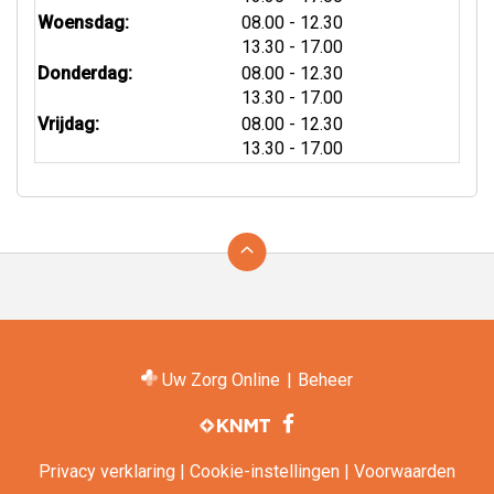
tot
Woensdag:
08.00
- 12.30
tot
13.30
- 17.00
tot
Donderdag:
08.00
- 12.30
tot
13.30
- 17.00
tot
Vrijdag:
08.00
- 12.30
tot
13.30
- 17.00
Ga
terug
naar
de
bovenkant
van
Uw Zorg Online
|
Beheer
de
Bezoek
website
onze
facebook
pagina
Privacy verklaring
|
Cookie-instellingen
|
Voorwaarden