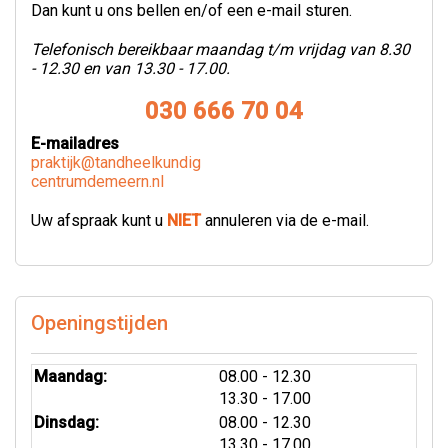
Dan kunt u ons bellen en/of een e-mail sturen.
Telefonisch bereikbaar maandag t/m vrijdag van 8.30
- 12.30 en van 13.30 - 17.00.
030 666 70 04
E-mailadres
praktijk@tandheelkundig
centrumdemeern.nl
Uw afspraak kunt u
NIET
annuleren via de e-mail.
Openingstijden
tot
Maandag:
08.00
- 12.30
tot
13.30
- 17.00
tot
Dinsdag:
08.00
- 12.30
tot
13.30
- 17.00