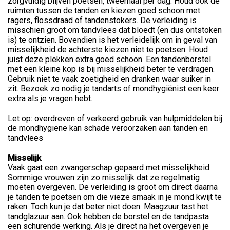
zorgvuldig blijven poetsen, tweemaal per dag. Houd ook de
ruimten tussen de tanden en kiezen goed schoon met
ragers, flossdraad of tandenstokers. De verleiding is
misschien groot om tandvlees dat bloedt (en dus ontstoken
is) te ontzien. Bovendien is het verleidelijk om in geval van
misselijkheid de achterste kiezen niet te poetsen. Houd
juist deze plekken extra goed schoon. Een tandenborstel
met een kleine kop is bij misselijkheid beter te verdragen.
Gebruik niet te vaak zoetigheid en dranken waar suiker in
zit. Bezoek zo nodig je tandarts of mondhygiënist een keer
extra als je vragen hebt.
Let op: overdreven of verkeerd gebruik van hulpmiddelen bij
de mondhygiëne kan schade veroorzaken aan tanden en
tandvlees
Misselijk
Vaak gaat een zwangerschap gepaard met misselijkheid.
Sommige vrouwen zijn zo misselijk dat ze regelmatig
moeten overgeven. De verleiding is groot om direct daarna
je tanden te poetsen om die vieze smaak in je mond kwijt te
raken. Toch kun je dat beter niet doen. Maagzuur tast het
tandglazuur aan. Ook hebben de borstel en de tandpasta
een schurende werking. Als je direct na het overgeven je