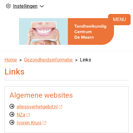
Instellingen
H
MENU
Home
Gezondheidsinformatie
Links
Links
Algemene websites
allesoverhetgebit.nl
NZa
Ivoren Kruis