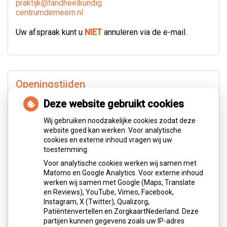
praktijk@tandheelkundig
centrumdemeern.nl
Uw afspraak kunt u
NIET
annuleren via de e-mail.
Openingstijden
Deze website gebruikt cookies
tot
Maandag:
08.00
- 12.30
Wij gebruiken noodzakelijke cookies zodat deze
tot
13.30
- 17.00
website goed kan werken. Voor analytische
tot
Dinsdag:
08.00
- 12.30
cookies en externe inhoud vragen wij uw
tot
13.30
- 17.00
toestemming.
tot
Woensdag:
08.00
- 12.30
Voor analytische cookies werken wij samen met
tot
13.30
- 17.00
Matomo en Google Analytics. Voor externe inhoud
tot
Donderdag:
08.00
- 12.30
werken wij samen met Google (Maps, Translate
tot
13.30
- 17.00
en Reviews), YouTube, Vimeo, Facebook,
Instagram, X (Twitter), Qualizorg,
tot
Vrijdag:
08.00
- 12.30
Patiëntenvertellen en ZorgkaartNederland. Deze
tot
13.30
- 17.00
partijen kunnen gegevens zoals uw IP-adres