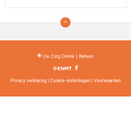
Ga
terug
naar
de
bovenkant
van
Uw Zorg Online
|
Beheer
de
Bezoek
website
onze
facebook
pagina
Privacy verklaring
|
Cookie-instellingen
|
Voorwaarden