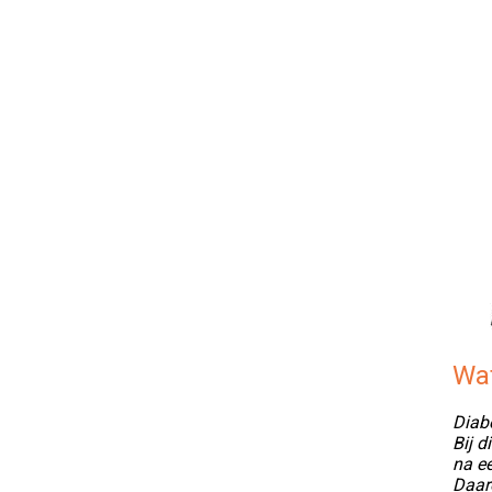
Wat
Diabe
Bij d
na ee
Daaro