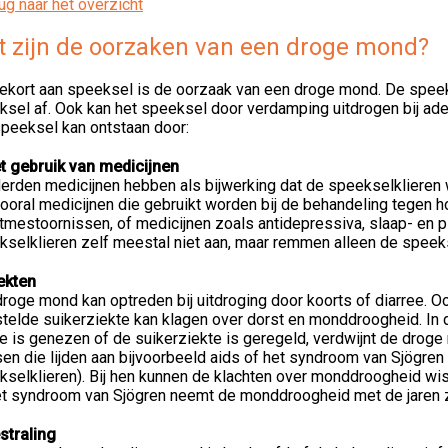
ug naar het overzicht
 zijn de oorzaken van een droge mond?
tekort aan speeksel is de oorzaak van een droge mond. De spee
ksel af. Ook kan het speeksel door verdamping uitdrogen bij ad
speeksel kan ontstaan door:
et gebruik van medicijnen
erden medicijnen hebben als bijwerking dat de speekselklieren 
vooral medicijnen die gebruikt worden bij de behandeling tegen h
itmestoornissen, of medicijnen zoals antidepressiva, slaap- en 
selklieren zelf meestal niet aan, maar remmen alleen de speeks
ekten
roge mond kan optreden bij uitdroging door koorts of diarree. Oo
telde suikerziekte kan klagen over dorst en monddroogheid. In de
e is genezen of de suikerziekte is geregeld, verdwijnt de drog
n die lijden aan bijvoorbeeld aids of het syndroom van Sjögren 
kselklieren). Bij hen kunnen de klachten over monddroogheid wis
het syndroom van Sjögren neemt de monddroogheid met de jaren z
straling