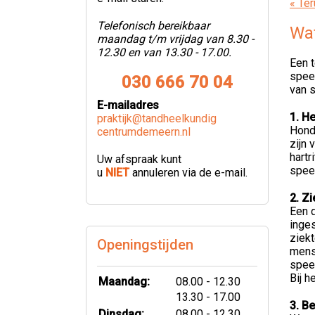
« Ter
Telefonisch bereikbaar
Wat
maandag t/m vrijdag van 8.30 -
12.30 en van 13.30 - 17.00.
Een 
spee
030 666 70 04
van 
E-mailadres
1. H
praktijk@tandheelkundig
Hond
centrumdemeern.nl
zijn 
hartr
Uw afspraak kunt
speek
u
NIET
annuleren via de e-mail.
2. Zi
Een d
inges
ziekt
Openingstijden
mense
spee
Bij 
tot
Maandag:
08.00
- 12.30
tot
13.30
- 17.00
3. Be
tot
Dinsdag:
08.00
- 12.30