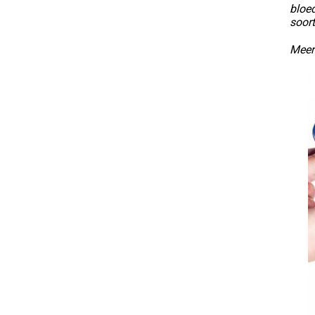
bloed
soort
Meer