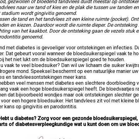
od, gezwollen of bloedend tandvlees duidt meestal op ontstoke
ndvlees naar uw tand of kies en de plak die tussen uw tanden en 
t stadium wordt gingivitis genoemd.
ssen de tand en het tandvlees zit een kleine ruimte (pocket). On
nden en kiezen. Daardoor wordt die ruimte dieper. De ontsteking 
chting van het kaakbot. Door de ontsteking gaan de vezels stuk 
rodontitis genoemd.
nd met diabetes is gevoeliger voor ontstekingen en infecties. D
er. Dat gebeurt vooral wanneer de bloedsuikerspiegel vaak te hoog
ij het niet lukt om de bloedsuikerspiegel goed te houden.
u vaak te veel bloedsuiker? Dan wil uw lichaam die suiker kwijt
drogere mond. Speeksel beschermt op een natuurlijke manier uw g
jes en tandvleesontstekingen meer kans.
hebben veel mensen met diabetes een slechtere doorbloeding van
lang vaak een hoge bloedsuikerspiegel heeft. De bloedvaatjes r
nen dat bijvoorbeeld wondjes maar ook ontstekingen slechter ge
voor een hogere bloedsuiker. Het tandvlees zit vol met kleine b
r kans op gingivitis en parodontitis.
 Hebt u diabetes? Zorg voor een gezonde bloedsuikerspiegel
arts of diabetesverpleegkundige wat u kunt doen om uw bloed