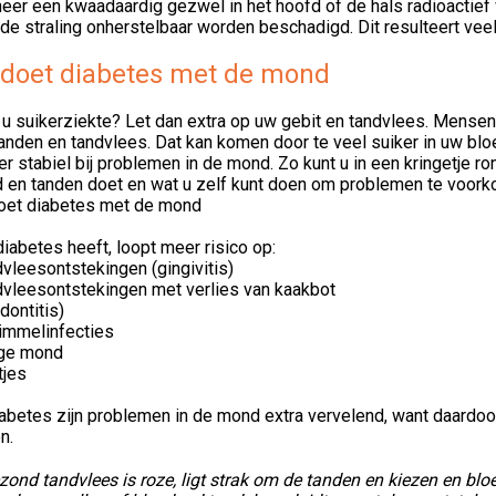
eer een kwaadaardig gezwel in het hoofd of de hals radioactief
de straling onherstelbaar worden beschadigd. Dit resulteert veel
 doet diabetes met de mond
 u suikerziekte? Let dan extra op uw gebit en tandvlees. Mens
anden en tandvlees. Dat kan komen door te veel suiker in uw bloe
r stabiel bij problemen in de mond. Zo kunt u in een kringetje r
 en tanden doet en wat u zelf kunt doen om problemen te voorko
doet diabetes met de mond
iabetes heeft, loopt meer risico op:
dvleesontstekingen (gingivitis)
ndvleesontstekingen met verlies van kaakbot
dontitis)
himmelinfecties
oge mond
tjes
iabetes zijn problemen in de mond extra vervelend, want daardo
n.
zond tandvlees is roze, ligt strak om de tanden en kiezen en bloe