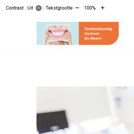
Tekst
Tekst
Contrast
Tekstgrootte
100%
Uit
verkleinen
vergroten
met
met
10%
10%
Hoo