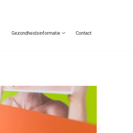
Gezondheidsinformatie
Contact
Over
Gezondheidsinformatie
ons
submenu
submenu