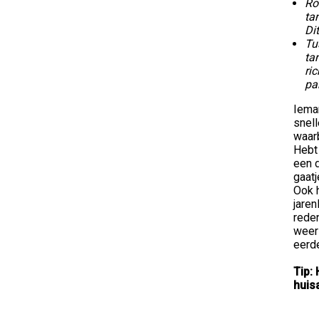
Ro
ta
Di
Tu
ta
ri
pa
Iema
snell
waarb
Hebt 
een 
gaat
Ook 
jaren
rede
weer 
eerde
Tip:
huis