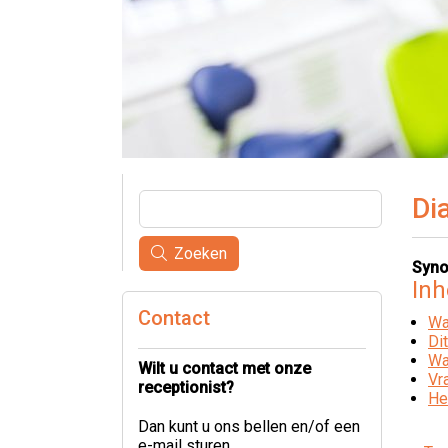
Di
Zoeken
Syno
In
Contact
Wa
Di
Wa
Wilt u contact met onze
Vr
receptionist?
He
Dan kunt u ons bellen en/of een
e-mail sturen.