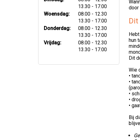
Wann
tot
13.30
- 17.00
door 
tot
Woensdag:
08.00
- 12.30
Dit
tot
13.30
- 17.00
tot
Donderdag:
08.00
- 12.30
Hebt
tot
13.30
- 17.00
hun t
tot
Vrijdag:
08.00
- 12.30
minde
tot
13.30
- 17.00
mond
Dit 
Wie d
• tan
• ta
(paro
• sc
• dr
• gaa
Bij d
blijve
Ge