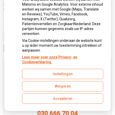
uw ziektekostenverzekering staat op welke vergoedingen u
Matomo en Google Analytics. Voor externe inhoud
recht heeft.
werken wij samen met Google (Maps, Translate
en Reviews), YouTube, Vimeo, Facebook,
Instagram, X (Twitter), Qualizorg,
Patiëntenvertellen en ZorgkaartNederland. Deze
« Terug naar het overzicht
partijen kunnen gegevens zoals uw IP-adres
verwerken.
Via Cookie-instellingen onderaan de website kunt
u op ieder moment uw toestemming intrekken of
Zoeken
aanpassen.
Lees meer over onze Privacy- en
Cookieverklaring.
Contact
Instellingen
Wilt u contact met onze receptionist?
Weigeren
Dan kunt u ons bellen en/of een e-mail sturen.
Telefonisch bereikbaar maandag t/m vrijdag van 8.30
Accepteren
- 12.30 en van 13.30 - 17.00.
030 666 70 04