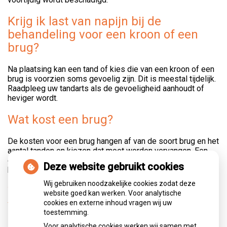
Krijg ik last van napijn bij de
behandeling voor een kroon of een
brug?
Na plaatsing kan een tand of kies die van een kroon of een
brug is voorzien soms gevoelig zijn. Dit is meestal tijdelijk.
Raadpleeg uw tandarts als de gevoeligheid aanhoudt of
heviger wordt.
Wat kost een brug?
De kosten voor een brug hangen af van de soort brug en het
aantal tanden en kiezen dat moet worden vervangen. Een
etsbrug is vaak goedkoper dan een gewone brug. Ook
Deze website gebruikt cookies
hiervoor geldt: vraag uw tandarts vooraf om een begroting.
Wij gebruiken noodzakelijke cookies zodat deze
Worden kronen en bruggen door de
website goed kan werken. Voor analytische
verzekering vergoed?
cookies en externe inhoud vragen wij uw
toestemming.
De vergoedingen variëren per verzekering. In de polis van
Voor analytische cookies werken wij samen met