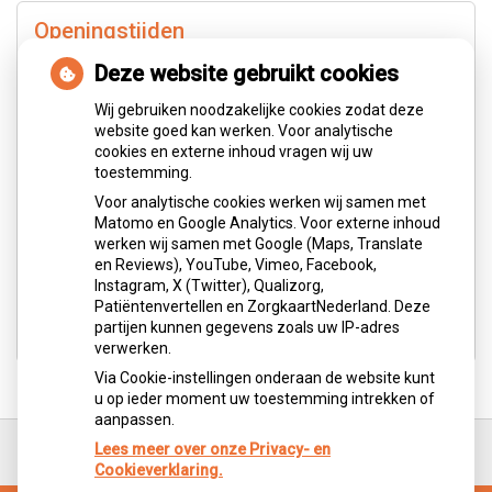
Openingstijden
Deze website gebruikt cookies
tot
Maandag:
08.00
- 12.30
Wij gebruiken noodzakelijke cookies zodat deze
tot
13.30
- 17.00
website goed kan werken. Voor analytische
tot
Dinsdag:
08.00
- 12.30
cookies en externe inhoud vragen wij uw
tot
13.30
- 17.00
toestemming.
tot
Woensdag:
08.00
- 12.30
Voor analytische cookies werken wij samen met
tot
13.30
- 17.00
Matomo en Google Analytics. Voor externe inhoud
tot
Donderdag:
08.00
- 12.30
werken wij samen met Google (Maps, Translate
tot
13.30
- 17.00
en Reviews), YouTube, Vimeo, Facebook,
Instagram, X (Twitter), Qualizorg,
tot
Vrijdag:
08.00
- 12.30
Patiëntenvertellen en ZorgkaartNederland. Deze
tot
13.30
- 17.00
partijen kunnen gegevens zoals uw IP-adres
verwerken.
Via Cookie-instellingen onderaan de website kunt
u op ieder moment uw toestemming intrekken of
aanpassen.
Ga
terug
Lees meer over onze Privacy- en
naar
Cookieverklaring.
de