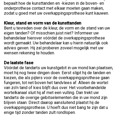
bepaalt hoe de kunsttanden en -kiezen in de boven- en
onderprothese contact met elkaar moeten gaan maken,
zodat u goed met uw overkappingsprothese kunt kauwen.
Kleur, stand en vorm van de kunsttanden
Bent u tevreden over de kleur, de vorm en de stand van uw
eigen tanden? Of misschien juist niet? Informeer uw
behandelaar hierover vóórdat de overkappingsprothese
wordt gemaakt. Uw behandelaar kan u hierin natuurlijk ook
advies geven. Hij zal proberen zoveel mogelijk met uw
wensen rekening te houden.
De laatste fase
Vóórdat de tandarts uw kunstgebit in uw mond kan plaatsen,
moet hij nog twee dingen doen. Eerst slijpt hij de tanden en
kiezen, die als pijlers voor de overkappingsprothese gaan
fungeren, tot net boven het tandvlees af. Alleen de wortel
van zo’n tand of kies blijft dus over. Het voorbehandelde
wortelkanaal sluit hij af met een vulling. Dan trekt uw
tandarts de overige gebitselementen die in uw mond zijn
blijven staan. Direct daarop aansluitend plaatst hij de
overkappingsprothese. U hoeft dus niet bang te zijn dat u
enige tijd zonder tanden zult rondlopen.